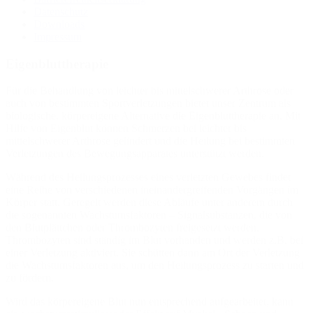
Datenschutz
Downloads
Impressum
Eigenbluttherapie
Für die Behandlung von leichter bis mittelschwerer Arthrose oder
auch von bestimmten Sportverletzungen bietet unser Zentrum als
biologische, körpereigene Alternative die Eigenbluttherapie an. Mit
Hilfe von Eigenblut können Schmerzen bei leichter bis
mittelschwerer Arthrose gelindert und die Heilung bei bestimmten
Verletzungen des Bewegungsapparates unterstützt werden.
Während des Heilungsprozesses eines verletzten Gewebes findet
eine Reihe von verschiedenen ineinandergreifenden Vorgängen im
Körper statt. Geregelt werden diese Abläufe unter anderem durch
die sogenannten Wachstumsfaktoren – Signalsubstanzen, die von
den Blutplättchen oder Thrombozyten freigesetzt werden.
Thrombozyten sind ständig im Blut vorhanden und werden z.B. bei
einer Verletzung aktiviert. Sie schütten dann am Ort der Verletzung
die Wachstumsfaktoren aus, um den Heilungsprozess zu starten und
zu fördern.
Wird das körpereigene Blut nun entsprechend aufgearbeitet, kann