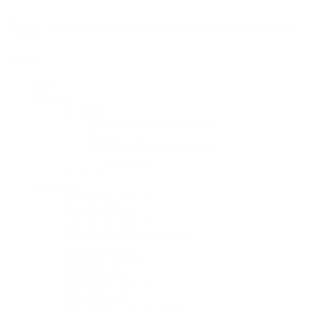
Sitemap
Start
Über uns
Die Ärzte
Dr. med. Eike Tilman Wenzel
Henning Loh
Dr. dr. med. Valentin Körner
Veysel Öztürk
Die Praxis
Leistungen
Allgemeine Chirurgie
D-Arztverfahren
Kniegelenkchirurgie
Gelenkersatz / Endoprothetik
Frakturversorgung
Plastische Chirurgie
Handchirurgie
Ästhetische Chirurgie
Gefässchirurgie
Orthopädie und Gelenkchirurgie