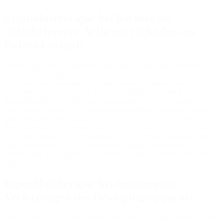
Eigenbluttherapie bei leichter bis
mittelschwerer Arthrose (Schäden am
Gelenkknorpel)
Alterungsprozesse, genetische Veranlagung, aber auch überhöhte
einseitige Belastung oder Unfälle können zu
Abnutzungserscheinungen am Gelenkknorpel führen. Dieser
Verschleiß wird als Arthrose bezeichnet und jedes Gelenk kann
davon betroffen sein. Bei einer beginnenden Arthrose kommt es zu
Beschwerden wie z.B. zu einem unangenehmen Ziehen im Gelenk,
morgendlicher Gelenksteife oder auch Anlaufschmerz. Bei einem
Fortschreiten der Erkrankung werden die Schmerzen stärker und die
täglichen Aktivitäten müssen eingeschränkt werden. Infolgedessen
sinkt natürlich auch die Lebensqualität. Studien haben die
Wirksamkeit der Eigenbluttherapie bei leichten bis mittelschweren
Arthrosen bestätigt.
Eigenbluttherapie bei bestimmten
Verletzungen des Bewegungsapparats
Eine häufige Ursache bei Verletzungen des Bewegungsapparats sind