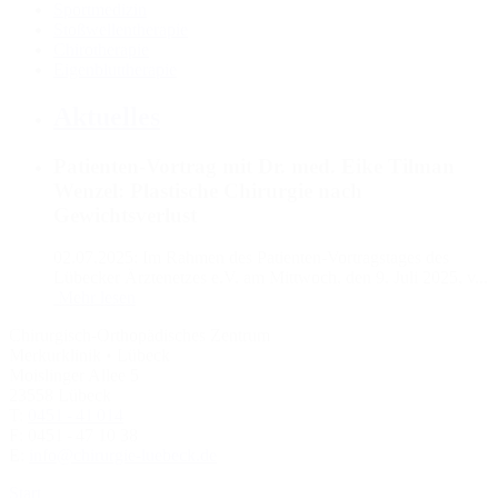
Sportmedizin
Stoßwellentherapie
Chirotherapie
Eigenbluttherapie
Aktuelles
Patienten-Vortrag mit Dr. med. Eike Tilman
Wenzel: Plastische Chirurgie nach
Gewichtsverlust
02.07.2025:
Im Rahmen des Patienten-Vortragstages des
Lübecker Ärztenetzes e.V. am Mittwoch, den 9. Juli 2025, v...
Mehr lesen
Chirurgisch-Orthopädisches Zentrum
Merkurklinik • Lübeck
Moislinger Allee 5
23558 Lübeck
T:
0451 - 41 014
F: 0451 - 47 10 38
E:
info@chirurgie-luebeck.de
Start