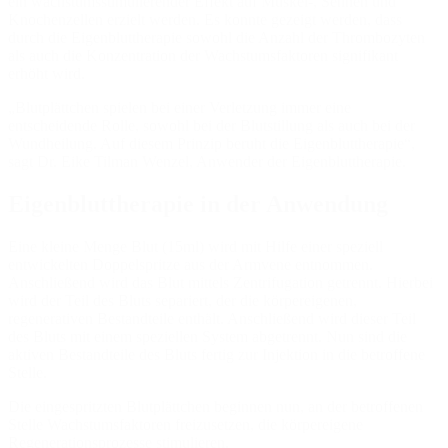
ein wachstumsstimulierender Effekt auf Muskel-, Sehnen und
Knochenzellen erzielt werden. Es konnte gezeigt werden, dass
durch die Eigenbluttherapie sowohl die Anzahl der Thrombozyten
als auch die Konzentration der Wachstumsfaktoren signifikant
erhöht wird.
„Blutplättchen spielen bei einer Verletzung immer eine
entscheidende Rolle, sowohl bei der Blutstillung als auch bei der
Wundheilung. Auf diesem Prinzip beruht die Eigenbluttherapie“,
sagt Dr. Eike Tilman Wenzel, Anwender der Eigenbluttherapie.
Eigenbluttherapie in der Anwendung
Eine kleine Menge Blut (15ml) wird mit Hilfe einer speziell
entwickelten Doppelspritze aus der Armvene entnommen.
Anschließend wird das Blut mittels Zentrifugation getrennt. Hierbei
wird der Teil des Bluts separiert, der die körpereigenen,
regenerativen Bestandteile enthält. Anschließend wird dieser Teil
des Bluts mit einem speziellen System abgetrennt. Nun sind die
aktiven Bestandteile des Bluts fertig zur Injektion in die betroffene
Stelle.
Die eingespritzten Blutplättchen beginnen nun, an der betroffenen
Stelle Wachstumsfaktoren freizusetzen, die körpereigene
Regenerationsprozesse stimulieren.