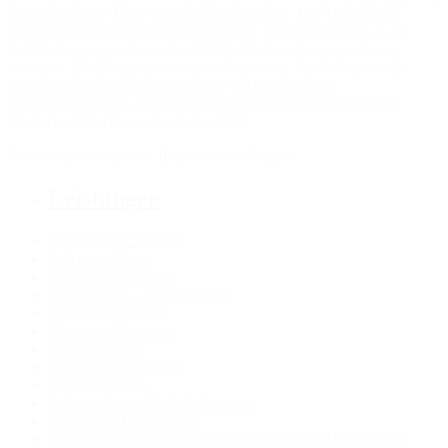
biomechanische Über- oder Fehlbelastungen. Die Muskulatur
reagiert mit Zerrungen oder Faserrissen. Bei Sehnen kann es zu
Entzündungen, andauernden Reizzuständen oder sogar Rissen
kommen. Ein Bänderriss ist keine Seltenheit. Studien haben die
Wirksamkeit der Eigenbluttherapie bei Epikondylitis
(Tennisellenbogen), Patellaspitzensyndrom (Springerknie) und
Plantarfasziitis (Fersensporn) bestätigt.
Gerne beantworten wir Ihnen weitere Fragen!
Leistungen
Allgemeine Chirurgie
D-Arztverfahren
Kniegelenkchirurgie
Gelenkersatz / Endoprothetik
Frakturversorgung
Plastische Chirurgie
Handchirurgie
Ästhetische Chirurgie
Gefässchirurgie
Orthopädie und Gelenkchirurgie
Ambulante Operationen
Stationäre Operationen mit Nachsorge in der Praxisklinik