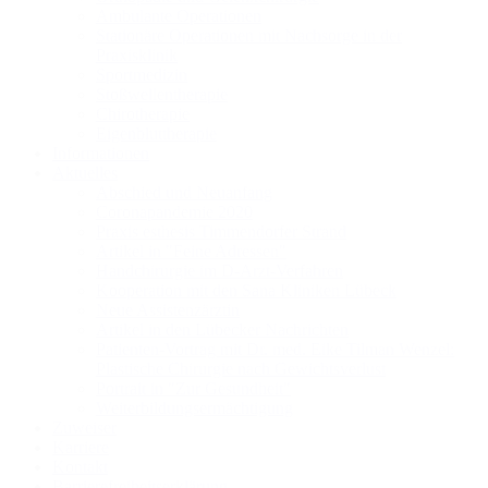
Ambulante Operationen
Stationäre Operationen mit Nachsorge in der
Praxisklinik
Sportmedizin
Stoßwellentherapie
Chirotherapie
Eigenbluttherapie
Informationen
Aktuelles
Abschied und Neuanfang
Coronapandemie 2020
Praxis esthesis Timmendorfer Strand
Artikel in "Feine Adressen"
Handchirurgie im D-Arzt-Verfahren
Kooperation mit den Sana Kliniken Lübeck
Neue Assistenzärztin
Artikel in den Lübecker Nachrichten
Patienten-Vortrag mit Dr. med. Eike Tilman Wenzel:
Plastische Chirurgie nach Gewichtsverlust
Portrait in "Zur Gesundheit"
Weiterbildungsermächtigung
Zuweiser
Karriere
Kontakt
Barrierefreiheitserklärung