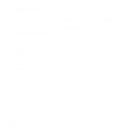
Aktuelles
Patienten-Vortrag mit Dr. med. Eike Tilman
Wenzel: Plastische Chirurgie nach
Gewichtsverlust
02.07.2025:
Im Rahmen des Patienten-Vortragstages des
Lübecker Ärztenetzes e.V. am Mittwoch, den 9. Juli 2025, v...
Mehr lesen
Chirurgisch-Orthopädisches Zentrum
Merkurklinik • Lübeck
Moislinger Allee 5
23558 Lübeck
T:
0451 - 41 014
F: 0451 - 47 10 38
E:
info@chirurgie-luebeck.de
Start
Die Praxis
Die Ärzte
Leistungen
Aktuelles