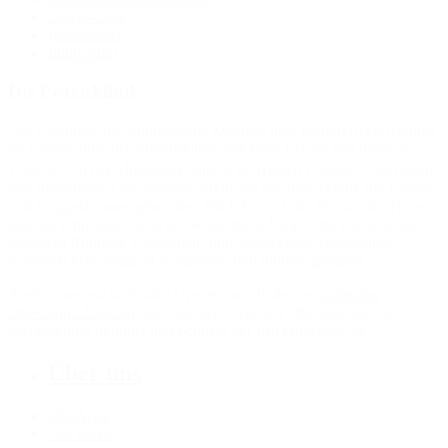
Datenschutz
Downloads
Impressum
Die Praxisklinik
Das Chirurgisch-Orthopädische Zentrum liegt barrierefrei erreichbar
im Erdgeschoss der Merkurklinik, mit einer Fläche von mehr als
2
1.000 m
, in der Moislinger Allee 5 im Herzen Lübecks. Die hellen
und freundlichen Praxisräume inklusive der Praxisklinik mit Einbett-
und Doppelzimmer geben den Blick frei auf das Wasser der Trave
und das erholsame Grün des Katzenberg-Parks. Die Praxis ist mit
digitalem Röntgen, Ultraschall- und Stoßwellen-Apparaturen
technisch hervorragend ausgerüstet und modern gestaltet.
Ambulante und stationäre Operationen finden im
Lübecker
Operations Zentrum
statt, das sich im ersten Obergeschoss der
Merkurklinik befindet und bequem per Lift erreichbar ist.
Über uns
Die Ärzte
Die Praxis