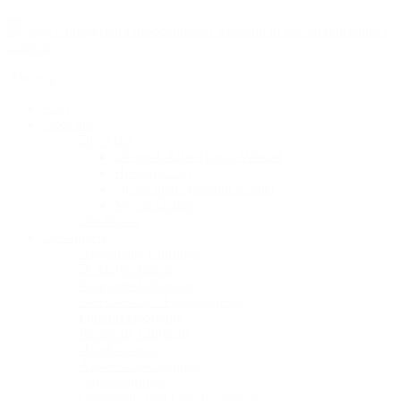
Sitemap
Start
Über uns
Die Ärzte
Dr. med. Eike Tilman Wenzel
Henning Loh
Dr. dr. med. Valentin Körner
Veysel Öztürk
Die Praxis
Leistungen
Allgemeine Chirurgie
D-Arztverfahren
Kniegelenkchirurgie
Gelenkersatz / Endoprothetik
Frakturversorgung
Plastische Chirurgie
Handchirurgie
Ästhetische Chirurgie
Gefässchirurgie
Orthopädie und Gelenkchirurgie