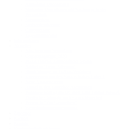
Ambulante Operationen
Stationäre Operationen mit Nachsorge in der
Praxisklinik
Sportmedizin
Stoßwellentherapie
Chirotherapie
Eigenbluttherapie
Informationen
Aktuelles
Abschied und Neuanfang
Coronapandemie 2020
Praxis esthesis Timmendorfer Strand
Artikel in "Feine Adressen"
Handchirurgie im D-Arzt-Verfahren
Kooperation mit den Sana Kliniken Lübeck
Neue Assistenzärztin
Artikel in den Lübecker Nachrichten
Patienten-Vortrag mit Dr. med. Eike Tilman Wenzel:
Plastische Chirurgie nach Gewichtsverlust
Portrait in "Zur Gesundheit"
Weiterbildungsermächtigung
Zuweiser
Karriere
Kontakt
Barrierefreiheitserklärung