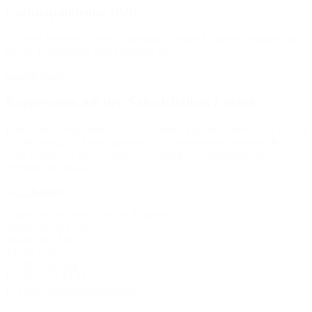
Coronapandemie 2020
Wir sind weiterhin unter Einhaltung strenger Hygienevorgaben für
unsere Patientinnen und Patienten da.
Zur Meldung
Kooperation mit den Sana Kliniken Lübeck
Durch die Kooperation von Dr. dr. med. Valentin Körner und dessen
Zertifizierung als Hauptoperateur im Endoprothetikzentrum der
Sana Kliniken Lübeck kann das Chirurgisch-Orthopädische
Zentrum nun auch...
Zur Meldung
Chirurgisch-Orthopädisches Zentrum
Merkurklinik • Lübeck
Moislinger Allee 5
23558 Lübeck
T:
0451 - 41 014
F: 0451 - 47 10 38
E:
info@chirurgie-luebeck.de