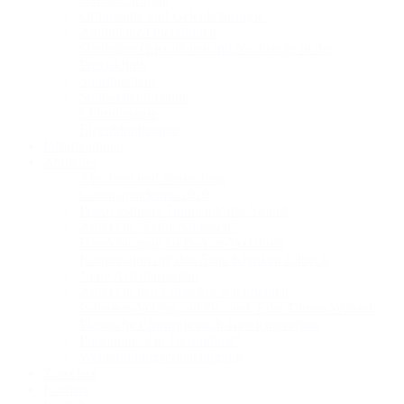
Orthopädie und Gelenkchirurgie
Ambulante Operationen
Stationäre Operationen mit Nachsorge in der
Praxisklinik
Sportmedizin
Stoßwellentherapie
Chirotherapie
Eigenbluttherapie
Informationen
Aktuelles
Abschied und Neuanfang
Coronapandemie 2020
Praxis esthesis Timmendorfer Strand
Artikel in "Feine Adressen"
Handchirurgie im D-Arzt-Verfahren
Kooperation mit den Sana Kliniken Lübeck
Neue Assistenzärztin
Artikel in den Lübecker Nachrichten
Patienten-Vortrag mit Dr. med. Eike Tilman Wenzel:
Plastische Chirurgie nach Gewichtsverlust
Portrait in "Zur Gesundheit"
Weiterbildungsermächtigung
Zuweiser
Karriere