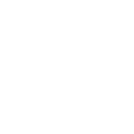
Sitemap
Start
Über uns
Die Ärzte
Dr. med. Eike Tilman Wenzel
Henning Loh
Dr. dr. med. Valentin Körner
Veysel Öztürk
Die Praxis
Leistungen
Allgemeine Chirurgie
D-Arztverfahren
Kniegelenkchirurgie
Gelenkersatz / Endoprothetik
Frakturversorgung
Plastische Chirurgie
Handchirurgie
Ästhetische Chirurgie
Gefässchirurgie