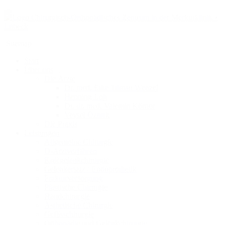
Sitemap
Start
Über uns
Die Ärzte
Dr. med. Eike Tilman Wenzel
Henning Loh
Dr. dr. med. Valentin Körner
Veysel Öztürk
Die Praxis
Leistungen
Allgemeine Chirurgie
D-Arztverfahren
Kniegelenkchirurgie
Gelenkersatz / Endoprothetik
Frakturversorgung
Plastische Chirurgie
Handchirurgie
Ästhetische Chirurgie
Gefässchirurgie
Orthopädie und Gelenkchirurgie