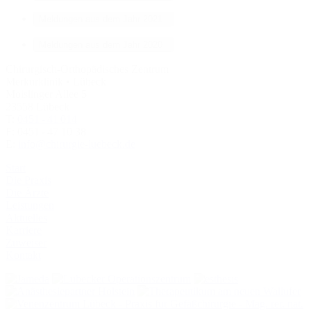
Meldungen aus dem Jahr 2021
Meldungen aus dem Jahr 2020
Chirurgisch-Orthopädisches Zentrum
Merkurklinik • Lübeck
Moislinger Allee 5
23558 Lübeck
T:
0451 - 41 014
F: 0451 - 47 10 38
E:
info@chirurgie-luebeck.de
Start
Die Praxis
Die Ärzte
Leistungen
Aktuelles
Karriere
Zuweiser
Kontakt