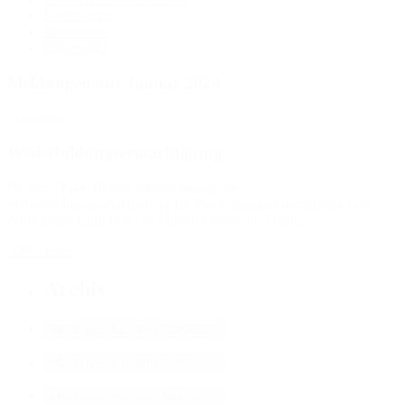
Datenschutz
Downloads
Impressum
Meldungen aus Januar 2024
31.01.2024
Weiterbildungsermächtigung
Dr. med. Eike Tilman Wenzel besitzt die
Weiterbildungsermächtigung für Plastische, Rekonstruktive und
Ästhetische Chirurgie (36 Monate) sowie für Hand...
Mehr lesen
Archiv
Meldungen aus dem Jahr 2025
Meldungen aus dem Jahr 2024
Meldungen aus dem Jahr 2023