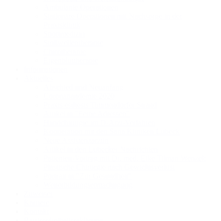
Ambulante Operationen
Stationäre Operationen mit Nachsorge in der
Praxisklinik
Sportmedizin
Stoßwellentherapie
Chirotherapie
Eigenbluttherapie
Informationen
Aktuelles
Abschied und Neuanfang
Coronapandemie 2020
Praxis esthesis Timmendorfer Strand
Artikel in "Feine Adressen"
Handchirurgie im D-Arzt-Verfahren
Kooperation mit den Sana Kliniken Lübeck
Neue Assistenzärztin
Artikel in den Lübecker Nachrichten
Patienten-Vortrag mit Dr. med. Eike Tilman Wenzel:
Plastische Chirurgie nach Gewichtsverlust
Portrait in "Zur Gesundheit"
Weiterbildungsermächtigung
Zuweiser
Karriere
Kontakt
Barrierefreiheitserklärung